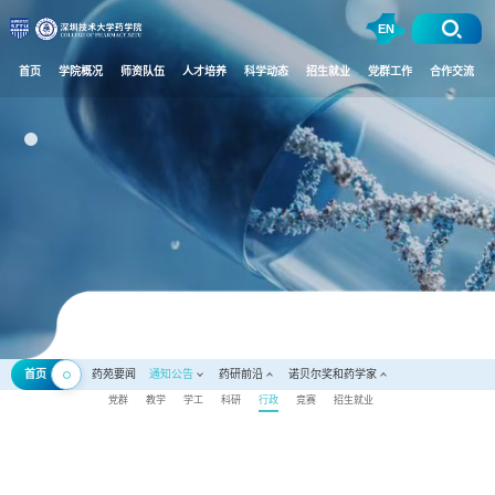
EN
首页
学院概况
师资队伍
人才培养
科学动态
招生就业
党群工作
合作交流
首页
药苑要闻
通知公告
药研前沿
诺贝尔奖和药学家
党群
教学
学工
科研
行政
竞赛
招生就业