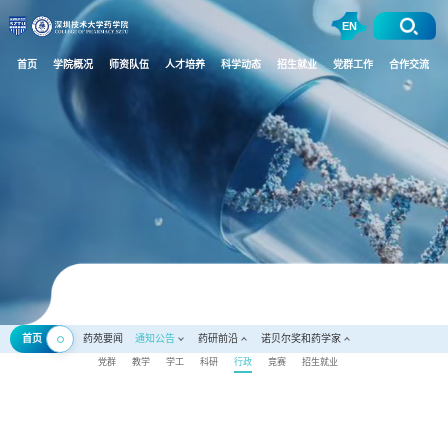
EN
首页
学院概况
师资队伍
人才培养
科学动态
招生就业
党群工作
合作交流
首页
药苑要闻
通知公告
药研前沿
诺贝尔奖和药学家
党群
教学
学工
科研
行政
竞赛
招生就业