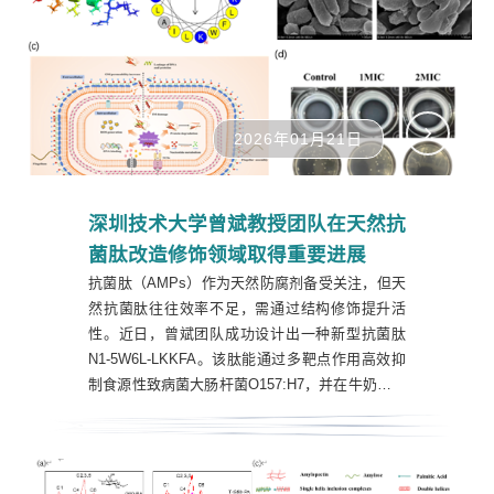
能原料研发与成果转化中的阶段性成效本次展出
的...
2026年01月21日
深圳技术大学曾斌教授团队在天然抗
菌肽改造修饰领域取得重要进展
抗菌肽（AMPs）作为天然防腐剂备受关注，但天
然抗菌肽往往效率不足，需通过结构修饰提升活
性。近日，曾斌团队成功设计出一种新型抗菌肽
N1-5W6L-LKKFA。该肽能通过多靶点作用高效抑
制食源性致病菌大肠杆菌O157:H7，并在牛奶中展
现出良好的防腐潜力，为天然食品保鲜剂的开发提
供了新策略。相关研究成果发表于中科院一区TOP
期刊《Innovative Food Science & Emerging
Technologies》（影响因子6.8）。深圳技术大学