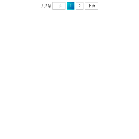
这...
共5条
上页
1
2
下页