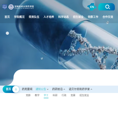
EN
首页
学院概况
师资队伍
人才培养
科学动态
招生就业
党群工作
合作交流
首页
药苑要闻
通知公告
药研前沿
诺贝尔奖和药学家
党群
教学
学工
科研
行政
竞赛
招生就业