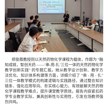
郑俊霞教授则以天然药物化学课程为载体，作题为
“
融
知成链，智创天药
——‘
串
-
用
-
扎
’
三位一体的天然药物化学
教学创新实践
”
的专题汇报。她从教学设计创新、教学方
法优化、知识体系构建等方面，详细介绍了
“
串
-
用
-
扎
”
三位一体教学模式的构建逻辑与实践路径，通过整合知识
链条、强化应用导向、夯实核心能力，有效破解天然药物
化学课程教学难点，提升课堂教学质效。报告内容紧扣药
学专业教学实际，兼具创新性与实用性，引发在场教师强
烈共鸣。