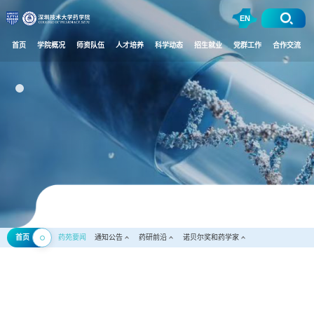
EN
首页
学院概况
师资队伍
人才培养
科学动态
招生就业
党群工作
合作交流
首页
药苑要闻
通知公告
药研前沿
诺贝尔奖和药学家