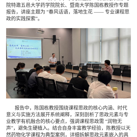
院特邀五邑大学药学院院长、暨南大学陈国栋教授作专题
报告，讲座主题为
“
春风话语，落地生花
——
专业课程思
政的实践探索
”
。
报告中，陈国栋教授围绕课程思政的核心内涵、时代
意义与实施方法展开系统阐释，深刻剖析了思政元素与专
业教学有机融合的核心要点，强调课程思政需
“
润物无
声
”
，避免生硬植入。结合自身丰富教学经验，陈教授以天
然药物化学课程为典型案例，详细拆解思政元素嵌入的具