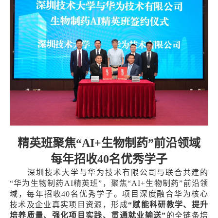
精英班聚焦
“AI+
生物制药
”
前沿领域
每年招收
40
名优秀学子
深圳技术大学与华为技术有限公司与联合共建的
“
华为生物制药
AI
精英班
”
，聚焦
“AI+
生物制药
”
前沿领
域，每年招收
40
名优秀学子。项目深度融合华为核心
技术及企业真实项目资源，形成
“
赋能科研教学、提升
培养质量、强化项目实践、贯通就业输送
”
的全链条培