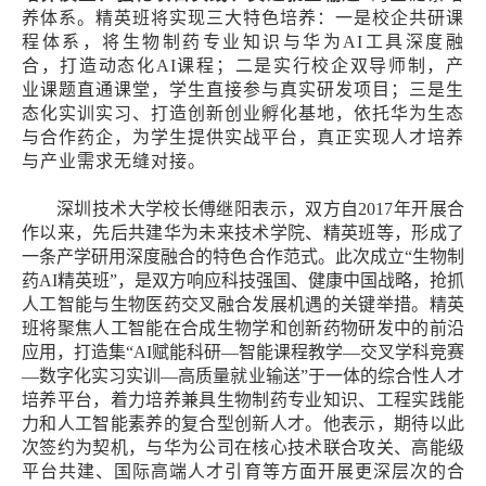
养体系。精英班将实现三大特色培养：
一是校企共研课
程体系，将生物制药专业知识与华为
AI
工具深度融
合，打造动态化
AI
课程；二是实行校企双导师制，产
业课题直通课堂，学生直接参与真实研发项目；三是生
态化实训实习、打造创新创业孵化基地，依托华为生态
与合作药企，为学生提供实战平台，真正实现人才培养
与产业需求无缝对接
。
深圳技术大学校长傅继阳表示，双方自
2017
年开展合
作以来，先后共建华为未来技术学院、精英班等，形成了
一条产学研用深度融合的特色合作范式。此次成立
“
生物制
药
AI
精英班
”
，是双方响应科技强国、健康中国战略，抢抓
人工智能与生物医药交叉融合发展机遇的关键举措。精英
班将聚焦人工智能在合成生物学和创新药物研发中的前沿
应用，打造集
“AI
赋能科研
—
智能课程教学
—
交叉学科竞赛
—
数字化实习实训
—
高质量就业输送
”
于一体的综合性人才
培养平台，着力培养兼具生物制药专业知识、工程实践能
力和人工智能素养的复合型创新人才。他表示，期待以此
次签约为契机，与华为公司在核心技术联合攻关、高能级
平台共建、国际高端人才引育等方面开展更深层次的合