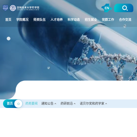
EN
首页
学院概况
师资队伍
人才培养
科学动态
招生就业
党群工作
合作交流
首页
药苑要闻
通知公告
药研前沿
诺贝尔奖和药学家