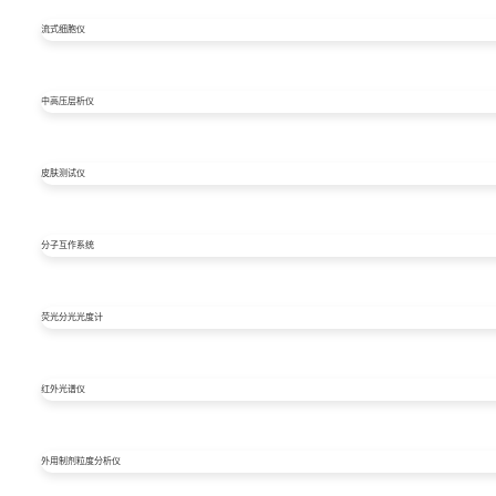
流式细胞仪
中高压层析仪
皮肤测试仪
分子互作系统
荧光分光光度计
红外光谱仪
外用制剂粒度分析仪