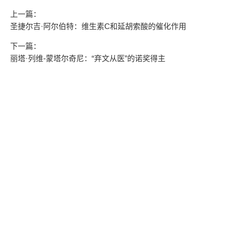
上一篇：
圣捷尔吉·阿尔伯特：维生素C和延胡索酸的催化作用
下一篇：
丽塔·列维-蒙塔尔奇尼：“弃文从医”的诺奖得主