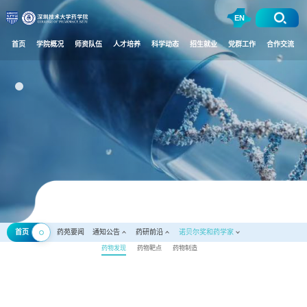
EN
首页
学院概况
师资队伍
人才培养
科学动态
招生就业
党群工作
合作交流
首页
药苑要闻
通知公告
药研前沿
诺贝尔奖和药学家
药物发现
药物靶点
药物制造