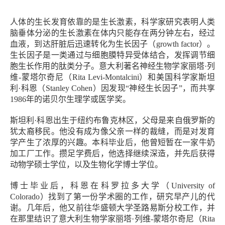
人体的生长发育依靠的是生长激素，科学家研究表明人类
脑垂体分泌的生长激素在体内只能存在两分钟左右，经过
血液，到达肝脏后迅速转化为生长因子（growth factor）。
生长因子是一类通过与细胞膜特异受体结合，发挥调节细
胞生长作用的肽类分子。意大利著名神经生物学家丽塔·列
维-蒙塔尔奇尼（Rita Levi-Montalcini）和美国科学家斯坦
利·科恩（Stanley Cohen）因发现“神经生长因子”，而共享
1986年的诺贝尔生理学或医学奖。
斯坦利·科恩出生于纽约布鲁克林区，父母是来自俄罗斯的
犹太裔移民。他没有成为像父亲一样的裁缝，而是对发育
学产生了浓厚的兴趣。本科毕业后，他曾短暂在一家牛奶
加工厂工作。攒足学费后，他选择继续深造，并先后获得
动物学硕士学位，以及生物化学博士学位。
博士毕业后，科恩在科罗拉多大学（University of
Colorado）找到了第一份学术圈的工作，研究早产儿的代
谢。几年后，他又前往华盛顿大学圣路易斯分校工作，并
在那里结识了意大利生物学家丽塔·列维-蒙塔尔奇尼（Rita