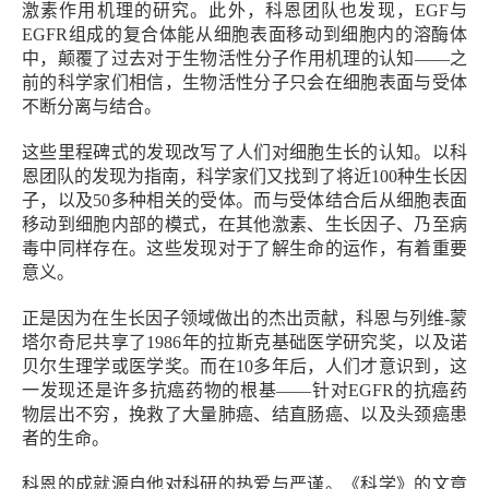
激素作用机理的研究。此外，科恩团队也发现，EGF与
EGFR组成的复合体能从细胞表面移动到细胞内的溶酶体
中，颠覆了过去对于生物活性分子作用机理的认知——之
前的科学家们相信，生物活性分子只会在细胞表面与受体
不断分离与结合。
这些里程碑式的发现改写了人们对细胞生长的认知。以科
恩团队的发现为指南，科学家们又找到了将近100种生长因
子，以及50多种相关的受体。而与受体结合后从细胞表面
移动到细胞内部的模式，在其他激素、生长因子、乃至病
毒中同样存在。这些发现对于了解生命的运作，有着重要
意义。
正是因为在生长因子领域做出的杰出贡献，科恩与列维-蒙
塔尔奇尼共享了1986年的拉斯克基础医学研究奖，以及诺
贝尔生理学或医学奖。而在10多年后，人们才意识到，这
一发现还是许多抗癌药物的根基——针对EGFR的抗癌药
物层出不穷，挽救了大量肺癌、结直肠癌、以及头颈癌患
者的生命。
科恩的成就源自他对科研的热爱与严谨。《科学》的文章