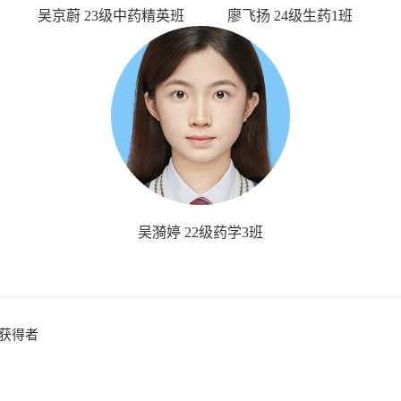
吴京蔚 23级中药精英班
廖飞扬 24级生药1班
吴漪婷 22级药学3班
金获得者